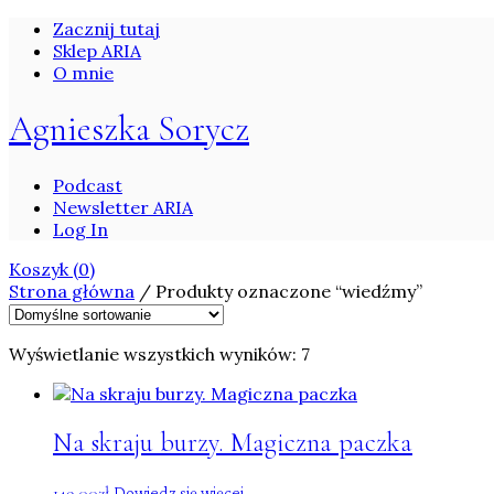
Zacznij tutaj
Sklep ARIA
O mnie
Agnieszka Sorycz
Podcast
Newsletter ARIA
Log In
Koszyk
(0)
Strona główna
/ Produkty oznaczone “wiedźmy”
Wyświetlanie wszystkich wyników: 7
Na skraju burzy. Magiczna paczka
149.00
zł
Dowiedz się więcej