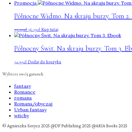
Promocja
Północne Widmo. Na skraju burzy. Tom 2.
39.99
zł
36.39
zł
Kup tutaj
Północny Świt. Na skraju burzy. Tom 3. E
34.99
zł
Dodaj do koszyka
Wybierz swój gatunek
fantasy
Romance
romans
Romans/obyczaj
Urban fantasy
witchy
© Agnieszka Sorycz 2025 @DF Publishing 2025 @ARIA Books 2025