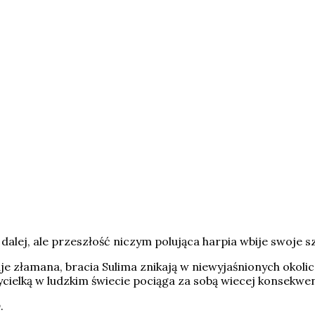
lej, ale przeszłość niczym polująca harpia wbije swoje
je złamana, bracia Sulima znikają w niewyjaśnionych okoli
ycielką w ludzkim świecie pociąga za sobą wiecej konsekwe
y
.