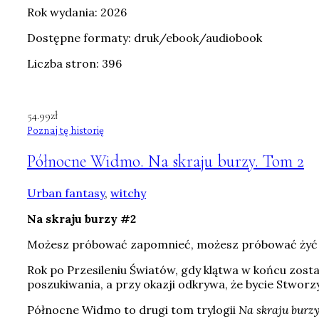
Rok wydania: 2026
Dostępne formaty: druk/ebook/audiobook
Liczba stron: 396
54.99
zł
Poznaj tę historię
Północne Widmo. Na skraju burzy. Tom 2
Urban fantasy
,
witchy
Na skraju burzy #2
Możesz próbować zapomnieć, możesz próbować żyć da
Rok po Przesileniu Światów, gdy klątwa w końcu zosta
poszukiwania, a przy okazji odkrywa, że bycie Stworz
Północne Widmo
to drugi tom trylogii
Na skraju burz